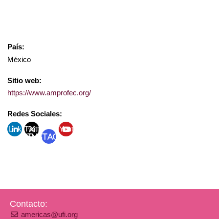
País:
México
Sitio web:
https://www.amprofec.org/
Redes Sociales:
Link
Twitt
Yout
Instagram
edin
er
ube
Contacto:
americas@ufi.org