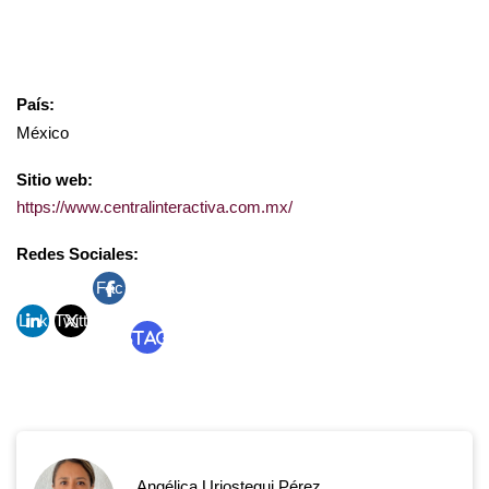
País:
México
Sitio web:
https://www.centralinteractiva.com.mx/
Redes Sociales:
Fac
Link
Twitt
ebo
Instagram
edin
er
ok
Angélica Uriostegui Pérez