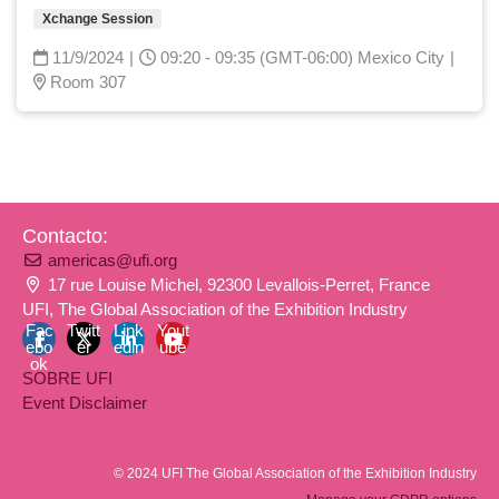
Xchange Session
11/9/2024
|
09:20 - 09:35 (GMT-06:00) Mexico City
|
Room 307
Contacto:
americas@ufi.org
17 rue Louise Michel, 92300 Levallois-Perret, France
UFI, The Global Association of the Exhibition Industry
Fac
Twitt
Link
Yout
ebo
er
edin
ube
ok
SOBRE UFI
Event Disclaimer
© 2024 UFI The Global Association of the Exhibition Industry